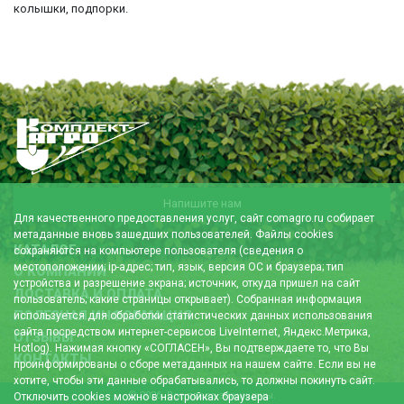
колышки, подпорки.
Напишите нам
Для качественного предоставления услуг, сайт comagro.ru собирает
метаданные вновь зашедших пользователей. Файлы cookies
КАТАЛОГ
сохраняются на компьютере пользователя (сведения о
местоположении; ip-адрес; тип, язык, версия ОС и браузера; тип
О КОМПАНИИ
устройства и разрешение экрана; источник, откуда пришел на сайт
ДОСТАВКА И ОПЛАТА
пользователь; какие страницы открывает). Собранная информация
ПОЛЕЗНАЯ ИНФОРМАЦИЯ
используется для обработки статистических данных использования
сайта посредством интернет-сервисов LiveInternet, Яндекс.Метрика,
ОТЗЫВЫ
Hotlog). Нажимая кнопку «СОГЛАСЕН», Вы подтверждаете то, что Вы
КОНТАКТЫ
проинформированы о сборе метаданных на нашем сайте. Если вы не
хотите, чтобы эти данные обрабатывались, то должны покинуть сайт.
© 2026. Все права защищены.
Отключить cookies можно в настройках браузера