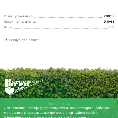
Размер упаковки, см
2*30*36
Габаритный размер, см
2*30*36
Вес, кг
0.75
Вернуться в раздел
Напишите нам
Для качественного предоставления услуг, сайт comagro.ru собирает
метаданные вновь зашедших пользователей. Файлы cookies
КАТАЛОГ
сохраняются на компьютере пользователя (сведения о