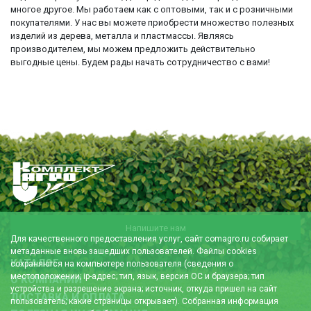
многое другое. Мы работаем как с оптовыми, так и с розничными
покупателями. У нас вы можете приобрести множество полезных
изделий из дерева, металла и пластмассы. Являясь
производителем, мы можем предложить действительно
выгодные цены. Будем рады начать сотрудничество с вами!
Напишите нам
Для качественного предоставления услуг, сайт comagro.ru собирает
метаданные вновь зашедших пользователей. Файлы cookies
КАТАЛОГ
сохраняются на компьютере пользователя (сведения о
местоположении; ip-адрес; тип, язык, версия ОС и браузера; тип
О КОМПАНИИ
устройства и разрешение экрана; источник, откуда пришел на сайт
ДОСТАВКА И ОПЛАТА
пользователь; какие страницы открывает). Собранная информация