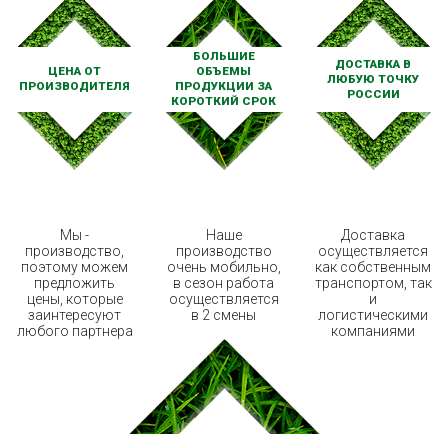
БОЛЬШИЕ
ДОСТАВКА В
ЦЕНА ОТ
ОБЪЕМЫ
ЛЮБУЮ ТОЧКУ
ПРОИЗВОДИТЕЛЯ
ПРОДУКЦИИ ЗА
РОССИИ
КОРОТКИЙ СРОК
Мы -
Наше
Доставка
производство,
производство
осуществляется
поэтому можем
очень мобильно,
как собственным
предложить
в сезон работа
транспортом, так
цены, которые
осуществляется
и
заинтересуют
в 2 смены
логистическими
любого партнера
компаниями