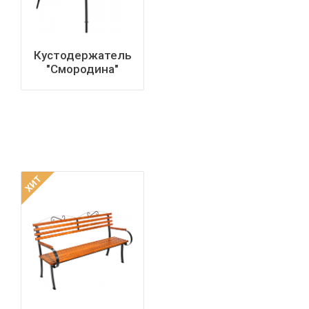
Кустодержатель
"Смородина"
(чер)
ХИТ