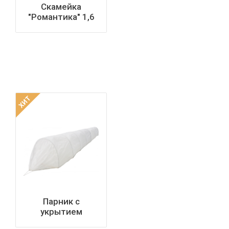
Скамейка
"Романтика" 1,6
ХИТ
Парник с
укрытием
"уДачный-М" (6 м)