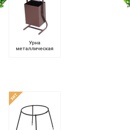
Урна
металлическая
квадратная с
крышей 25л
ХИТ