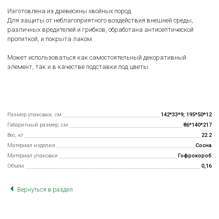
Изготовлена из древесины хвойных пород.
Для защиты от неблагоприятного воздействия внешней среды,
различных вредителей и грибков, обработана антисептической
пропиткой, и покрыта лаком.
Может использоваться как самостоятельный декоративный
элемент, так и в качестве подставки под цветы.
Размер упаковки, см
142*33*9; 195*50*12
Габаритный размер, см
86*140*217
Вес, кг
22.2
Материал изделия
Сосна
Материал упаковки
Гофрокороб
Объем
0,16
Вернуться в раздел