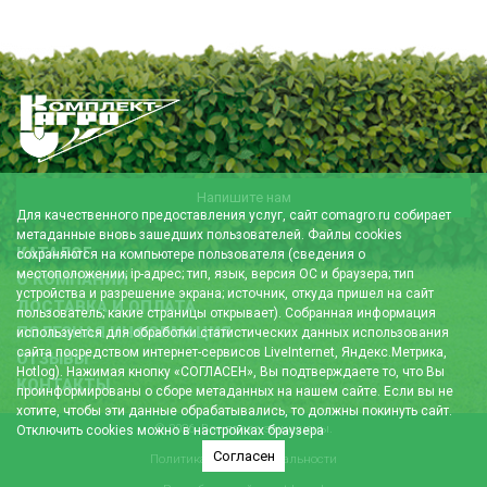
Напишите нам
Для качественного предоставления услуг, сайт comagro.ru собирает
метаданные вновь зашедших пользователей. Файлы cookies
КАТАЛОГ
сохраняются на компьютере пользователя (сведения о
местоположении; ip-адрес; тип, язык, версия ОС и браузера; тип
О КОМПАНИИ
устройства и разрешение экрана; источник, откуда пришел на сайт
ДОСТАВКА И ОПЛАТА
пользователь; какие страницы открывает). Собранная информация
ПОЛЕЗНАЯ ИНФОРМАЦИЯ
используется для обработки статистических данных использования
сайта посредством интернет-сервисов LiveInternet, Яндекс.Метрика,
ОТЗЫВЫ
Hotlog). Нажимая кнопку «СОГЛАСЕН», Вы подтверждаете то, что Вы
КОНТАКТЫ
проинформированы о сборе метаданных на нашем сайте. Если вы не
хотите, чтобы эти данные обрабатывались, то должны покинуть сайт.
© 2026. Все права защищены.
Отключить cookies можно в настройках браузера
Согласен
Политика конфиденциальности