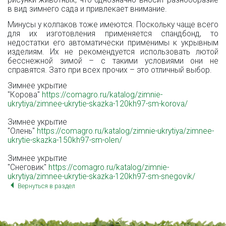
рисунки животных, что однозначно вносит разнообразие
в вид зимнего сада и привлекает внимание.
Минусы у колпаков тоже имеются. Поскольку чаще всего
для их изготовления применяется спандбонд, то
недостатки его автоматически применимы к укрывным
изделиям. Их не рекомендуется использовать лютой
бесснежной зимой – с такими условиями они не
справятся. Зато при всех прочих – это отличный выбор.
Зимнее укрытие
"Корова"
https://comagro.ru/katalog/zimnie-
ukrytiya/zimnee-ukrytie-skazka-120kh97-sm-korova/
Зимнее укрытие
"Олень"
https://comagro.ru/katalog/zimnie-ukrytiya/zimnee-
ukrytie-skazka-150kh97-sm-olen/
Зимнее укрытие
"Снеговик"
https://comagro.ru/katalog/zimnie-
ukrytiya/zimnee-ukrytie-skazka-120kh97-sm-snegovik/
Вернуться в раздел