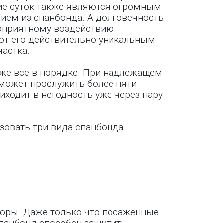
ние суток также являются огромным
ием из спанбонда. А долговечность
гоприятному воздействию
ют его действительно уникальным
астка.
оже все в порядке. При надлежащем
 может прослужить более пяти
риходит в негодность уже через пару
зовать три вида спанбонда.
поры. Даже только что посаженные
спанбонд способен защитить