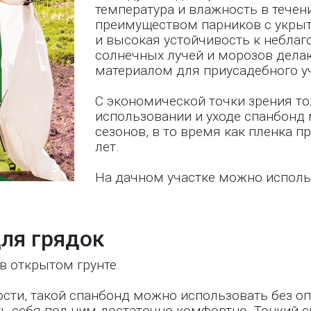
температура и влажность в тече
преимуществом парников с укрыт
и высокая устойчивость к небла
солнечных лучей и морозов дела
материалом для приусадебного уч
С экономической точки зрения т
использовании и уходе спанбонд
сезонов, в то время как пленка п
лет.
На дачном участке можно исполь
ля грядок
в открытом грунте.
ости, такой спанбонд можно использовать без о
ь себя под ним достаточно комфортно. Тонкий 