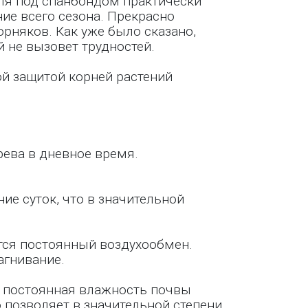
мля под спанбондом практически
ние всего сезона. Прекрасно
рняков. Как уже было сказано,
 не вызовет трудностей.
ой защитой корней растений
ева в дневное время.
е суток, что в значительной
тся постоянный воздухообмен.
агнивание.
постоянная влажность почвы
 позволяет в значительной степени