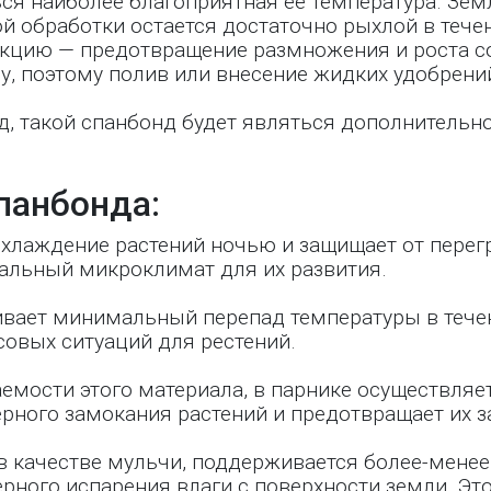
ся наиболее благоприятная ее температура. Зе
ой обработки остается достаточно рыхлой в тече
кцию — предотвращение размножения и роста со
у, поэтому полив или внесение жидких удобрений
д, такой спанбонд будет являться дополнительн
панбонда:
хлаждение растений ночью и защищает от перегр
альный микроклимат для их развития.
вает минимальный перепад температуры в течени
совых ситуаций для рестений.
емости этого материала, в парнике осуществляе
рного замокания растений и предотвращает их з
в качестве мульчи, поддерживается
более-менее
рного испарения влаги с поверхности земли. Это