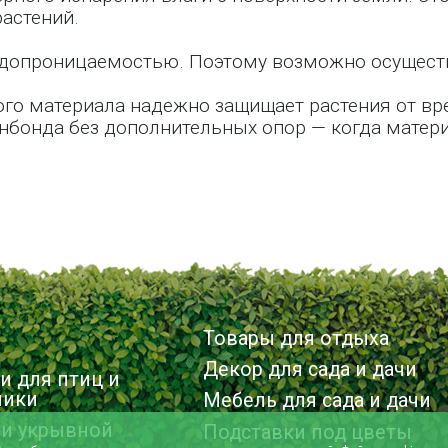
растений.
допроницаемостью. Поэтому возможно осуществ
того материала надежно защищает растения от вр
анбонда без дополнительных опор — когда матер
Товары для отдыха
Декор для сада и дачи
и для птиц и
ники
Мебель для сада и дачи
 и укрывной
Подставки под цветы