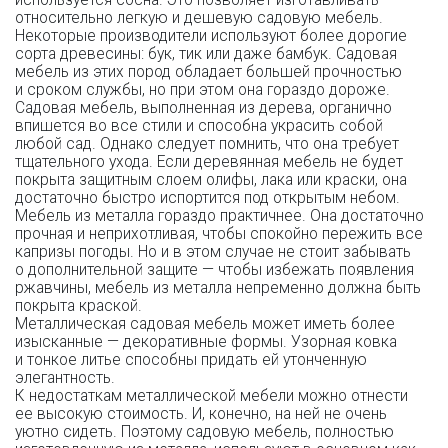
используется сосна. Это позволяет изготавливать
относительно легкую и дешевую садовую мебель.
Некоторые производители используют более дорогие
сорта древесины: бук, тик или даже бамбук. Садовая
мебель из этих пород обладает большей прочностью
и сроком службы, но при этом она гораздо дороже.
Садовая мебель, выполненная из дерева, органично
впишется во все стили и способна украсить собой
любой сад. Однако следует помнить, что она требует
тщательного ухода. Если деревянная мебель не будет
покрыта защитным слоем олифы, лака или краски, она
достаточно быстро испортится под открытым небом.
Мебель из металла гораздо практичнее. Она достаточно
прочная и неприхотливая, чтобы спокойно пережить все
капризы погоды. Но и в этом случае не стоит забывать
о дополнительной защите — чтобы избежать появления
ржавчины, мебель из металла непременно должна быть
покрыта краской.
Металлическая садовая мебель может иметь более
изысканные — декоративные формы. Узорная ковка
и тонкое литье способны придать ей утонченную
элегантность.
К недостаткам металлической мебели можно отнести
ее высокую стоимость. И, конечно, на ней не очень
уютно сидеть. Поэтому садовую мебель, полностью