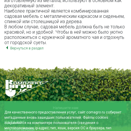
изготовленную из металла, используют в основном как
декоративный элемент.
Наиболее практичной является комбинированная
садовая мебель с металлическим каркасом и сиденьем,
спинкой или столешницой из дерева.
В любом случае, садовая мебель должна быть не только
красивой, но и удобной. Чтобы в ней можно было уютно
расположиться с кружечкой ароматного чая и отдохнуть
от городской суеты.
Вернуться в раздел
Напишите нам
Для качественного предоставления услуг, сайт comagro.ru собирает
метаданные вновь зашедших пользователей. Файлы cookies
КАТАЛОГ
сохраняются на компьютере пользователя (сведения о
местоположении; ip-адрес; тип, язык, версия ОС и браузера; тип
О КОМПАНИИ