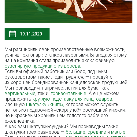
19.11.2020
Мы расширили свои производственные возможности,
усилив технопарк станков лазерными. Благодаря этому
наша компания стала производить эксклюзивную
сувенирную продукцию из дерева.
Если вы офисный работник или босс, под чьим
руководством такие люди трудятся, — порадуйте
их хорошей брендированной канцелярской продукцией.
Мы производим, например, лотки для бумаг как
вертикальные
, так и
горизонтальные
. А еще можем
предложить
круглую подставку для канцтоваров
.
Изящную
шкатулку «книга»,
которая может служить
не только подарочной «скорлупой» роскошной книжки,
но и красивым хранилищем толстого рабочего
ежедневника.
А как вам
шкатулки-сундуки
? Мы производим такие
шкатулки трех размеров —
большие
,
средние
и
малые
.