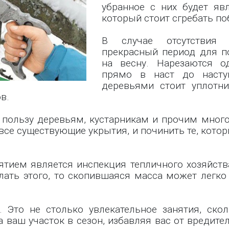
убранное с них будет яв
который стоит сгребать по
В случае отсутствия 
прекрасный период для п
на весну. Нарезаются о
прямо в наст до насту
деревьями стоит уплотн
в.
 пользу деревьям, кустарникам и прочим много
се существующие укрытия, и починить те, кото
ием является инспекция тепличного хозяйства.
лать этого, то скопившаяся масса может легко 
. Это не столько увлекательное занятия, ско
а ваш участок в сезон, избавляя вас от вредит