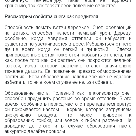
комнатную температуру. Такая вода не подлежит
хранению, так как теряет свои полезные свойства.
Рассмотрим свойства снега как вредителя
Способность ломать ветви деревьев. Снег, оседающий
на ветвях, способен нанести немалый урон. Дереву,
особенно, когда вовремя оттепели он набухает и
существенно увеличивается в весе. Избавляться от него
лучше всего когда он легкий и пушистый. Слегка
припорошенные ветви тоже стоит избавить от снега, так
как, после того как он растает, они покроются ледяной
коркой, из-за которой растению станет значительно
тяжелее дышать. Ее появление чревато обморожением
растения. Если образование наледи все же не удалось
избежать, то ни в коем случае ее нельзя сбивать.
Образование наста. Полезный как теплоизолятор снег
способен придушить растения во время оттепели. В это
время, особенно в период частого перепада температур
он покрывается настом – коркой, которая затрудняем
циркуляцию воздуха. Что может привести к
образованию грибка, или вовсе к гибели растения. Не
доводите до этого и в случае образования наста
аккуратно делайте проколы.