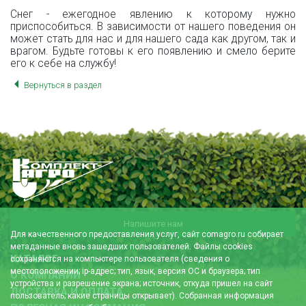
Снег - ежегодное явлению к которому нужно
приспособиться. В зависимости от нашего поведения он
может стать для нас и для нашего сада как другом, так и
врагом. Будьте готовы к его появлению и смело берите
его к себе на службу!
Вернуться в раздел
Напишите нам
Для качественного предоставления услуг, сайт comagro.ru собирает
метаданные вновь зашедших пользователей. Файлы cookies
КАТАЛОГ
сохраняются на компьютере пользователя (сведения о
местоположении; ip-адрес; тип, язык, версия ОС и браузера; тип
О КОМПАНИИ
устройства и разрешение экрана; источник, откуда пришел на сайт
ДОСТАВКА И ОПЛАТА
пользователь; какие страницы открывает). Собранная информация