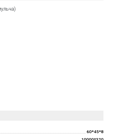
мульча)
60*45*8
10000*320