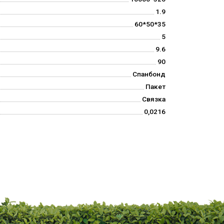
1.9
60*50*35
5
9.6
90
Спанбонд
Пакет
Связка
0,0216