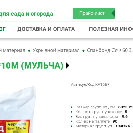
для сада и огорода
Прайс-лист
ОГ
ДОСТАВКА И ОПЛАТА
ПОЛЕЗНАЯ ИН
й материал
Укрывной материал
Спанбонд СУФ 60 3,
*10М (МУЛЬЧА)
Артикул/Код KA1667
Размер групп. уп., см
60*50*
Кол-во в групп. упаковке
5
Вес групп. упаковки, кг
9.6
Кол-во на паллете
90
Материал групп. уп.
Связка