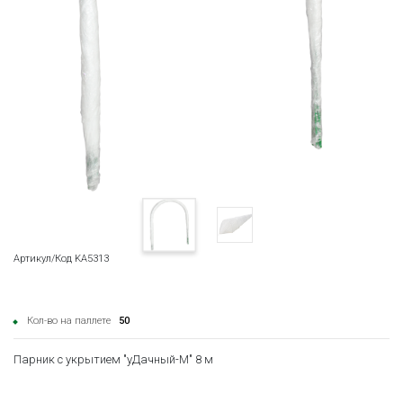
Артикул/Код KA5313
Кол-во на паллете
50
Парник с укрытием "уДачный-М" 8 м