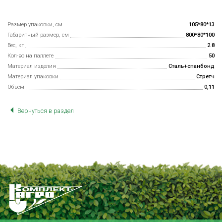
Размер упаковки, см
105*80*13
Габаритный размер, см
800*80*100
Вес, кг
2.8
Кол-во на паллете
50
Материал изделия
Сталь+спанбонд
Материал упаковки
Стретч
Объем
0,11
Вернуться в раздел