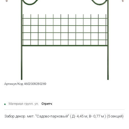
Артикул/Код 4602009280269
Материал групп. уп.
Стретч
Забор декор. мет. "Садово-парковый" ( Д- 4,45 м, В- 0,77 м ) (5 секций)