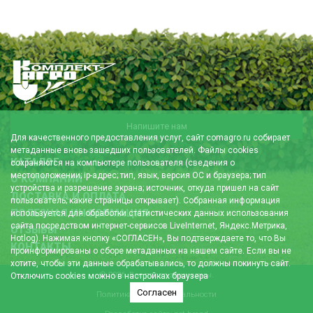
Напишите нам
Для качественного предоставления услуг, сайт comagro.ru собирает
метаданные вновь зашедших пользователей. Файлы cookies
КАТАЛОГ
сохраняются на компьютере пользователя (сведения о
местоположении; ip-адрес; тип, язык, версия ОС и браузера; тип
О КОМПАНИИ
устройства и разрешение экрана; источник, откуда пришел на сайт
ДОСТАВКА И ОПЛАТА
пользователь; какие страницы открывает). Собранная информация
ПОЛЕЗНАЯ ИНФОРМАЦИЯ
используется для обработки статистических данных использования
сайта посредством интернет-сервисов LiveInternet, Яндекс.Метрика,
ОТЗЫВЫ
Hotlog). Нажимая кнопку «СОГЛАСЕН», Вы подтверждаете то, что Вы
КОНТАКТЫ
проинформированы о сборе метаданных на нашем сайте. Если вы не
хотите, чтобы эти данные обрабатывались, то должны покинуть сайт.
© 2026. Все права защищены.
Отключить cookies можно в настройках браузера
Согласен
Политика конфиденциальности