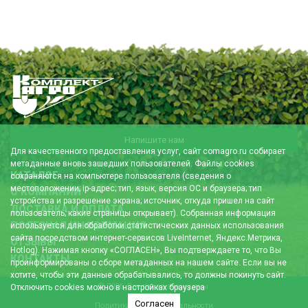
Напишите нам
Для качественного предоставления услуг, сайт comagro.ru собирает
метаданные вновь зашедших пользователей. Файлы cookies
КАТАЛОГ
сохраняются на компьютере пользователя (сведения о
местоположении; ip-адрес; тип, язык, версия ОС и браузера; тип
О КОМПАНИИ
устройства и разрешение экрана; источник, откуда пришел на сайт
ДОСТАВКА И ОПЛАТА
пользователь; какие страницы открывает). Собранная информация
ПОЛЕЗНАЯ ИНФОРМАЦИЯ
используется для обработки статистических данных использования
сайта посредством интернет-сервисов LiveInternet, Яндекс.Метрика,
ОТЗЫВЫ
Hotlog). Нажимая кнопку «СОГЛАСЕН», Вы подтверждаете то, что Вы
КОНТАКТЫ
проинформированы о сборе метаданных на нашем сайте. Если вы не
хотите, чтобы эти данные обрабатывались, то должны покинуть сайт.
© 2026. Все права защищены.
Отключить cookies можно в настройках браузера
Согласен
Политика конфиденциальности