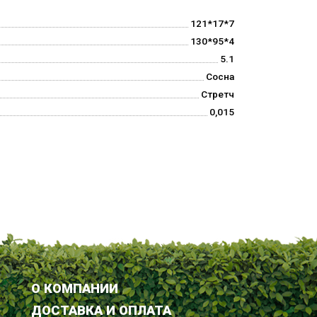
121*17*7
130*95*4
5.1
Сосна
Стретч
0,015
О КОМПАНИИ
ДОСТАВКА И ОПЛАТА